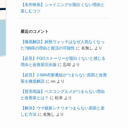
【名作映画】シャイニングが面白くない理由と
楽しむコツ
最近のコメント
【徹底解説】妖怪ウォッチはなぜ人気なくなっ
た?納得の理由と復活の可能性
に
名無し
より
【必見】FGOストーリーが面白くないと感じる
理由と改善策完全版
に
忘却
より
【必見】J-WAVE新番組がつまらない原因と改善
策を徹底解説
に
nn
より
【賛否両論】ベスコングルメがつまらない理由
と改善策とは？
に
松本
より
【解決】ウマ娘新シナリオつまらない原因と楽
しむ方法
に
名無し
より