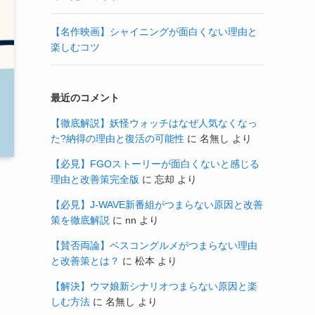
【名作映画】シャイニングが面白くない理由と
楽しむコツ
最近のコメント
【徹底解説】妖怪ウォッチはなぜ人気なくなっ
た?納得の理由と復活の可能性
に
名無し
より
【必見】FGOストーリーが面白くないと感じる
理由と改善策完全版
に
忘却
より
【必見】J-WAVE新番組がつまらない原因と改善
策を徹底解説
に
nn
より
【賛否両論】ベスコングルメがつまらない理由
と改善策とは？
に
松本
より
【解決】ウマ娘新シナリオつまらない原因と楽
しむ方法
に
名無し
より