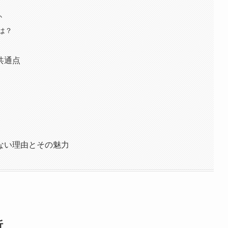
か
は？
共通点
ない理由とその魅力
析