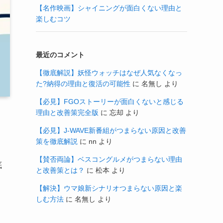
【名作映画】シャイニングが面白くない理由と
楽しむコツ
最近のコメント
【徹底解説】妖怪ウォッチはなぜ人気なくなっ
た?納得の理由と復活の可能性
に
名無し
より
【必見】FGOストーリーが面白くないと感じる
理由と改善策完全版
に
忘却
より
【必見】J-WAVE新番組がつまらない原因と改善
策を徹底解説
に
nn
より
【賛否両論】ベスコングルメがつまらない理由
底
と改善策とは？
に
松本
より
【解決】ウマ娘新シナリオつまらない原因と楽
しむ方法
に
名無し
より