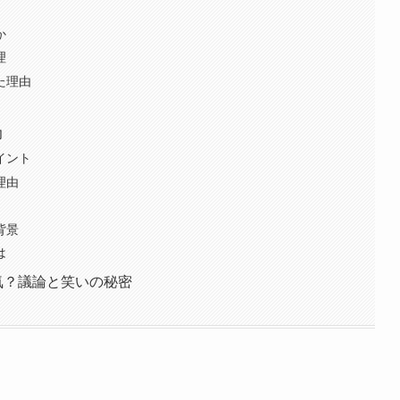
か
理
た理由
力
イント
理由
背景
は
気？議論と笑いの秘密